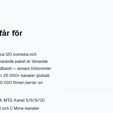
får för
r ca 120 svenska och
varande paket är liknande.
redband — annars tillkommer
er 25 000+ kanaler globalt,
60 000 filmer/serier on
4, MTG, Kanal 5/6/9/12)
rt och C More-kanaler