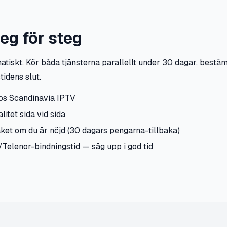
eg för steg
tiskt. Kör båda tjänsterna parallellt under 30 dagar, bestä
tidens slut.
 hos Scandinavia IPTV
itet sida vid sida
et om du är nöjd (30 dagars pengarna-tillbaka)
/Telenor-bindningstid — säg upp i god tid