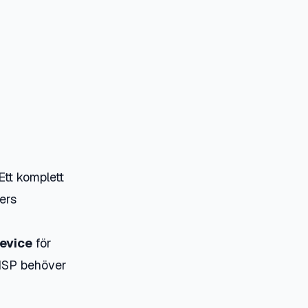
Ett komplett
ers
device
för
 ISP behöver