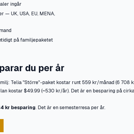
aler ingår
ler — UK, USA, EU, MENA,
emand
idigt på familjepaketet
parar du per år
ilj: Telia "Större"-paket kostar runt 559 kr/månad (6 708 k
an kostar $49.99 (~530 kr/år). Det är en besparing på cirk
34 kr besparing
. Det är en semesterresa per år.