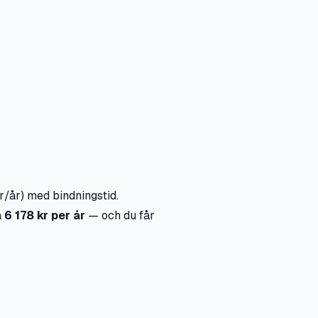
r/år) med bindningstid.
a
6 178 kr per år
— och du får