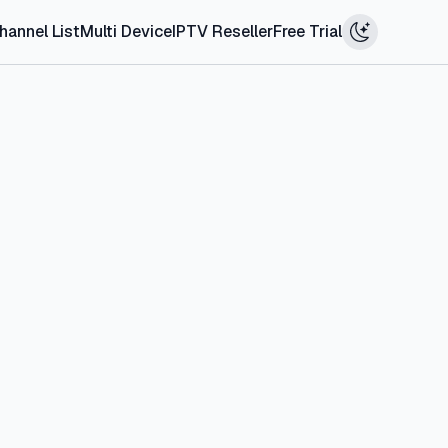
hannel List
Multi Device
IPTV Reseller
Free Trial