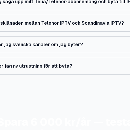
g säga upp mitt Telia/Telenor-abonnemang och byta till 
 skillnaden mellan Telenor IPTV och Scandinavia IPTV?
ar jag svenska kanaler om jag byter?
r jag ny utrustning för att byta?
Spara 6 000 kr/år — test