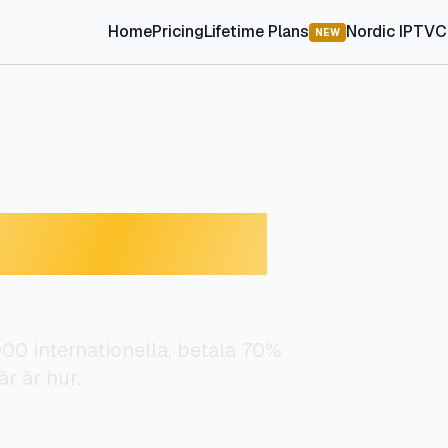
Home
Pricing
Lifetime Plans
Nordic IPTV
C
NEW
ill Telia och
 000 internationella, betala 70%
r är hur.