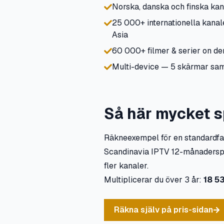
Norska, danska och finska kan
25 000+ internationella kana
Asia
60 000+ filmer & serier on d
Multi-device — 5 skärmar samt
Så här mycket s
Räkneexempel för en standardfam
Scandinavia IPTV 12-månaderspl
fler kanaler.
Multiplicerar du över 3 år:
18 5
Räkna själv på pris-sidan