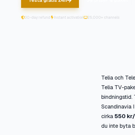
Testa gratis 24h
Se priser & paket
30-day refund
Instant activation
25,000+ channels
Telia och Tel
Telia TV-pake
bindningstid.
Scandinavia 
cirka
550 kr/
du inte byta 