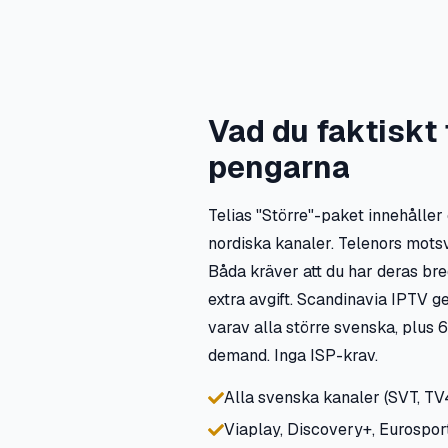
Vad du faktiskt 
pengarna
Telias "Större"-paket innehålle
nordiska kanaler. Telenors mots
Båda kräver att du har deras b
extra avgift. Scandinavia IPTV g
varav alla större svenska, plus 
demand. Inga ISP-krav.
Alla svenska kanaler (SVT, TV
Viaplay, Discovery+, Eurospo