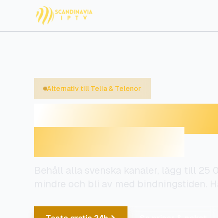
Alternativ till Telia & Telenor
IPTV-alternativ t
Telenor 2026
Behåll alla svenska kanaler, lägg till 25
mindre och bli av med bindningstiden. Hä