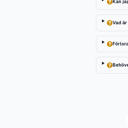
Kan ja
Vad är
Förlor
Behöve